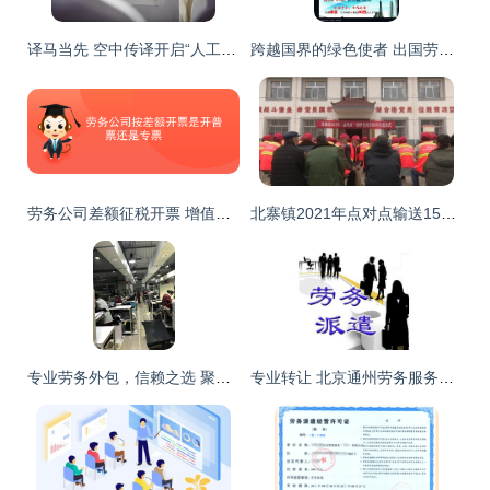
译马当先 空中传译开启“人工+智能”多元翻译劳务服务新模式
跨越国界的绿色使者 出国劳务绿化服务名片设计素材
劳务公司差额征税开票 增值税专用发票与普通发票的选择
北寨镇2021年点对点输送152名劳务工赴外“淘金” 精准劳务服务铺就致富新路径
专业劳务外包，信赖之选 聚焦温州服务与安徽锦卓绿化项目
专业转让 北京通州劳务服务公司，附带劳务派遣许可证