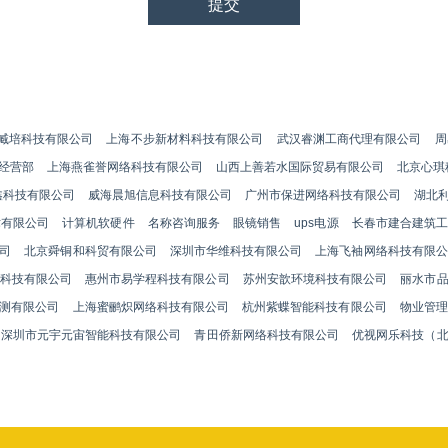
臧培科技有限公司
上海不步新材料科技有限公司
武汉睿渊工商代理有限公司
周
经营部
上海燕雀誉网络科技有限公司
山西上善若水国际贸易有限公司
北京心琪
鑫科技有限公司
威海晨旭信息科技有限公司
广州市保进网络科技有限公司
湖北
术有限公司
计算机软硬件
名称咨询服务
眼镜销售
ups电源
长春市建合建筑
司
北京舜铜和科贸有限公司
深圳市华维科技有限公司
上海飞袖网络科技有限公
科技有限公司
惠州市易学程科技有限公司
苏州安歆环境科技有限公司
丽水市
测有限公司
上海蜜鹂炽网络科技有限公司
杭州紫蝶智能科技有限公司
物业管理
深圳市元宇元宙智能科技有限公司
青田侨新网络科技有限公司
优视网乐科技（